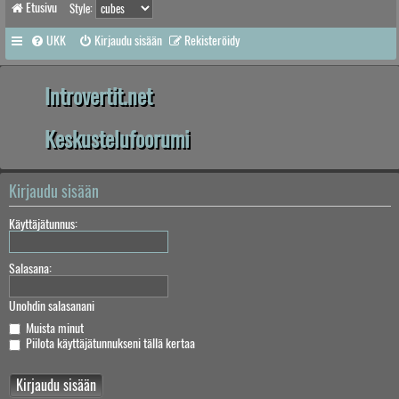
Etusivu
Style:
UKK
Kirjaudu sisään
Rekisteröidy
Introvertit.net
Keskustelufoorumi
Kirjaudu sisään
Käyttäjätunnus:
Salasana:
Unohdin salasanani
Muista minut
Piilota käyttäjätunnukseni tällä kertaa