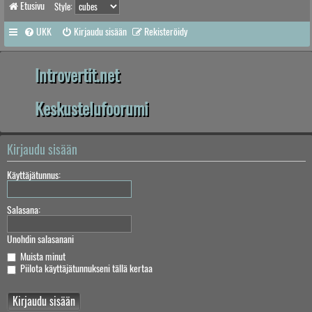
Etusivu
Style:
UKK
Kirjaudu sisään
Rekisteröidy
Introvertit.net
Keskustelufoorumi
Kirjaudu sisään
Käyttäjätunnus:
Salasana:
Unohdin salasanani
Muista minut
Piilota käyttäjätunnukseni tällä kertaa