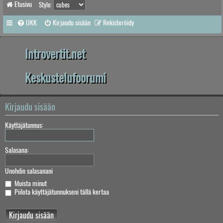
Etusivu
Style:
UKK
Kirjaudu sisään
Rekisteröidy
Introvertit.net
Keskustelufoorumi
Kirjaudu sisään
Käyttäjätunnus:
Salasana:
Unohdin salasanani
Muista minut
Piilota käyttäjätunnukseni tällä kertaa