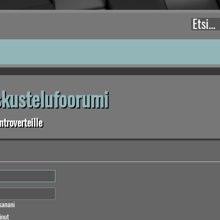
eskustelufoorumi
troverteille
sanani
inut