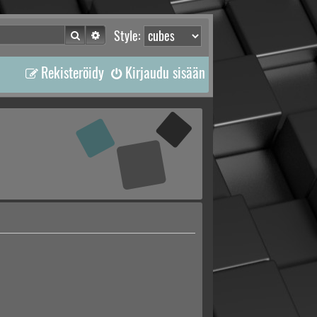
Etsi
Tarkennettu haku
Style:
Rekisteröidy
Kirjaudu sisään