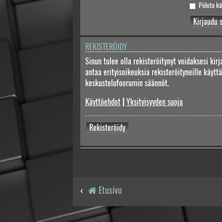
Piilota kä
REKISTERÖIDY
Sinun tulee olla rekisteröitynyt voidaksesi kir
antaa erityisoikeuksia rekisteröityneille käyt
keskustelufoorumin säännöt.
Käyttöehdot
|
Yksityisyyden suoja
Rekisteröidy
Etusivu