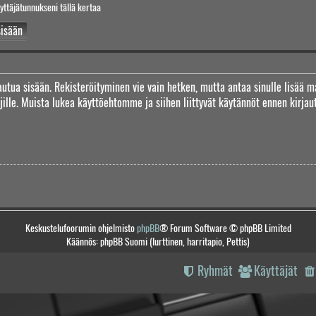
yttäjätunnukseni tällä kertaa
jautua sisään. Rekisteröityminen vie vain hetken, mutta antaa sinulle lisää m
täjille. Muista lukea käyttöehtomme ja siihen liittyvät käytännöt ennen kirj
Keskustelufoorumin ohjelmisto
phpBB
® Forum Software © phpBB Limited
Käännös: phpBB Suomi (lurttinen, harritapio, Pettis)
Ryhmät
Käyttäjät