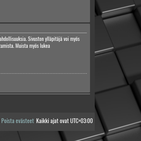
ahdollisuuksia. Sivuston ylläpitäjä voi myös
autumista. Muista myös lukea
Poista evästeet
Kaikki ajat ovat
UTC+03:00