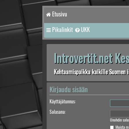
Etusivu
Pikalinkit
UKK
Introvertit.net K
Kohtaamispaikka kaikille Suomen in
Kirjaudu sisään
Käyttäjätunnus:
Salasana:
Unohdin sala
Muista m