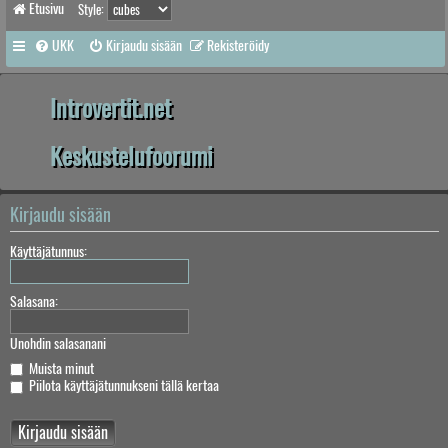
Etusivu
Style:
UKK
Kirjaudu sisään
Rekisteröidy
Introvertit.net
Keskustelufoorumi
Kirjaudu sisään
Käyttäjätunnus:
Salasana:
Unohdin salasanani
Muista minut
Piilota käyttäjätunnukseni tällä kertaa