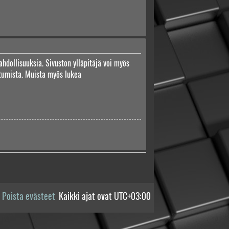
ahdollisuuksia. Sivuston ylläpitäjä voi myös
autumista. Muista myös lukea
Poista evästeet
Kaikki ajat ovat
UTC+03:00