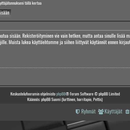
yttäjätunnukseni tällä kertaa
jautua sisään. Rekisteröityminen vie vain hetken, mutta antaa sinulle lisää m
täjille. Muista lukea käyttöehtomme ja siihen liittyvät käytännöt ennen kirj
Keskustelufoorumin ohjelmisto
phpBB
® Forum Software © phpBB Limited
Käännös: phpBB Suomi (lurttinen, harritapio, Pettis)
Ryhmät
Käyttäjät