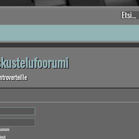
eskustelufoorumi
troverteille
sanani
inut