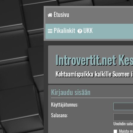
Etusivu
Pikalinkit
UKK
Introvertit.net K
Kohtaamispaikka kaikille Suomen in
Kirjaudu sisään
Käyttäjätunnus:
Salasana:
Unohdin sala
Muista m