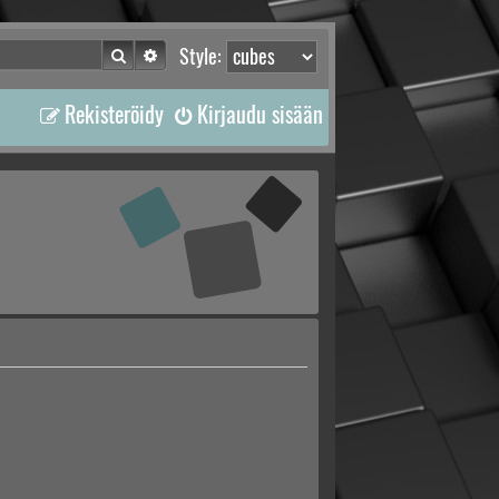
Etsi
Tarkennettu haku
Style:
Rekisteröidy
Kirjaudu sisään