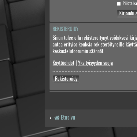
Piilota kä
REKISTERÖIDY
Sinun tulee olla rekisteröitynyt voidaksesi kir
antaa erityisoikeuksia rekisteröityneille käyt
keskustelufoorumin säännöt.
Käyttöehdot
|
Yksityisyyden suoja
Rekisteröidy
Etusivu