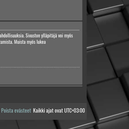
ahdollisuuksia. Sivuston ylläpitäjä voi myös
autumista. Muista myös lukea
Poista evästeet
Kaikki ajat ovat
UTC+03:00