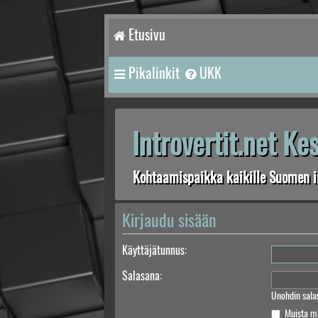
Etusivu
Pikalinkit
UKK
Introvertit.net K
Kohtaamispaikka kaikille Suomen in
Kirjaudu sisään
Käyttäjätunnus:
Salasana:
Unohdin sala
Muista m