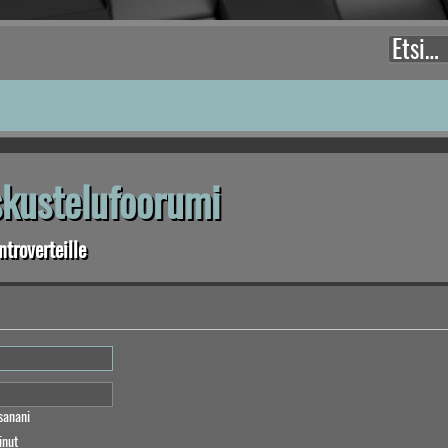
eskustelufoorumi
troverteille
sanani
inut