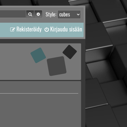
Etsi
Tarkennettu haku
Style:
Rekisteröidy
Kirjaudu sisään