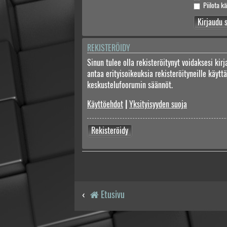
Piilota kä
REKISTERÖIDY
Sinun tulee olla rekisteröitynyt voidaksesi kir
antaa erityisoikeuksia rekisteröityneille käyt
keskustelufoorumin säännöt.
Käyttöehdot
|
Yksityisyyden suoja
Rekisteröidy
Etusivu