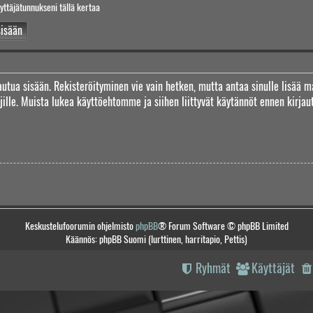
yttäjätunnukseni tällä kertaa
jautua sisään. Rekisteröityminen vie vain hetken, mutta antaa sinulle lisää m
täjille. Muista lukea käyttöehtomme ja siihen liittyvät käytännöt ennen kirj
Keskustelufoorumin ohjelmisto
phpBB
® Forum Software © phpBB Limited
Käännös: phpBB Suomi (lurttinen, harritapio, Pettis)
Ryhmät
Käyttäjät