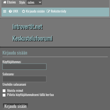
Etusivu
Style:
UKK
Kirjaudu sisään
Rekisteröidy
Introvertit.net
Keskustelufoorumi
Kirjaudu sisään
Käyttäjätunnus:
Salasana:
Unohdin salasanani
Muista minut
Piilota käyttäjätunnukseni tällä kertaa