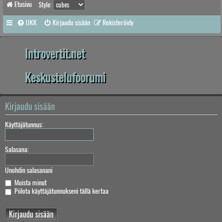
Etusivu
Style:
UKK
Kirjaudu sisään
Rekisteröidy
Introvertit.net
Keskustelufoorumi
Kirjaudu sisään
Käyttäjätunnus:
Salasana:
Unohdin salasanani
Muista minut
Piilota käyttäjätunnukseni tällä kertaa