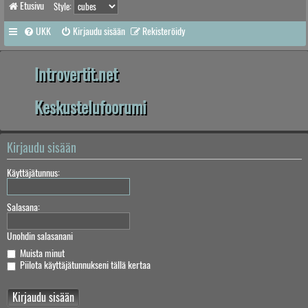
Etusivu
Style:
UKK
Kirjaudu sisään
Rekisteröidy
Introvertit.net
Keskustelufoorumi
Kirjaudu sisään
Käyttäjätunnus:
Salasana:
Unohdin salasanani
Muista minut
Piilota käyttäjätunnukseni tällä kertaa