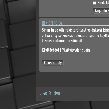
Piilota kä
REKISTERÖIDY
Sinun tulee olla rekisteröitynyt voidaksesi kir
antaa erityisoikeuksia rekisteröityneille käyt
keskustelufoorumin säännöt.
Käyttöehdot
|
Yksityisyyden suoja
Rekisteröidy
Etusivu