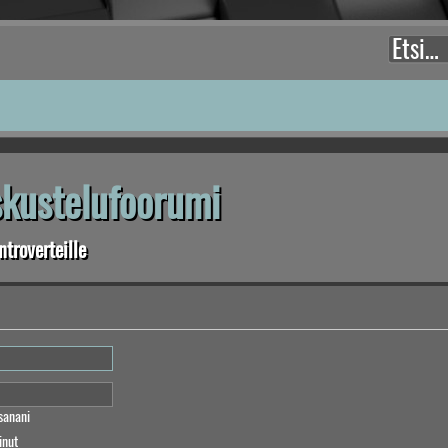
eskustelufoorumi
troverteille
sanani
inut