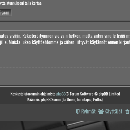
yttäjätunnukseni tällä kertaa
jautua sisään. Rekisteröityminen vie vain hetken, mutta antaa sinulle lisää m
täjille. Muista lukea käyttöehtomme ja siihen liittyvät käytännöt ennen kirj
Keskustelufoorumin ohjelmisto
phpBB
® Forum Software © phpBB Limited
Käännös: phpBB Suomi (lurttinen, harritapio, Pettis)
Ryhmät
Käyttäjät