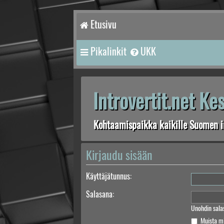
Etusivu
Pikalinkit
UKK
Introvertit.net K
Kohtaamispaikka kaikille Suomen in
Kirjaudu sisään
Käyttäjätunnus:
Salasana:
Unohdin sala
Muista m