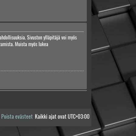
ahdollisuuksia. Sivuston ylläpitäjä voi myös
autumista. Muista myös lukea
Poista evästeet
Kaikki ajat ovat
UTC+03:00