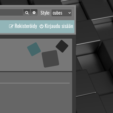
Etsi
Tarkennettu haku
Style:
Rekisteröidy
Kirjaudu sisään