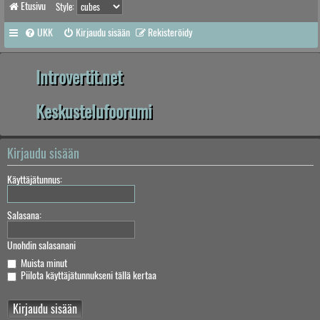
Etusivu
Style:
UKK
Kirjaudu sisään
Rekisteröidy
Introvertit.net
Keskustelufoorumi
Kirjaudu sisään
Käyttäjätunnus:
Salasana:
Unohdin salasanani
Muista minut
Piilota käyttäjätunnukseni tällä kertaa