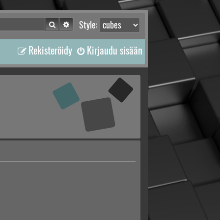
Etsi
Tarkennettu haku
Style:
Rekisteröidy
Kirjaudu sisään