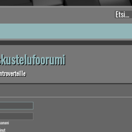
eskustelufoorumi
troverteille
sanani
inut