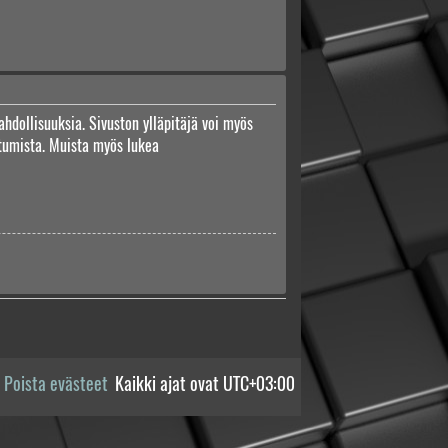
ahdollisuuksia. Sivuston ylläpitäjä voi myös
autumista. Muista myös lukea
Poista evästeet
Kaikki ajat ovat
UTC+03:00