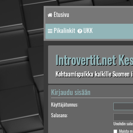
Etusivu
Pikalinkit
UKK
Introvertit.net K
Kohtaamispaikka kaikille Suomen in
Kirjaudu sisään
Käyttäjätunnus:
Salasana:
Unohdin sala
Muista m