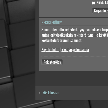
Piilota kä
REKISTERÖIDY
Sinun tulee olla rekisteröitynyt voidaksesi kir
antaa erityisoikeuksia rekisteröityneille käyt
keskustelufoorumin säännöt.
Käyttöehdot
|
Yksityisyyden suoja
Rekisteröidy
Etusivu