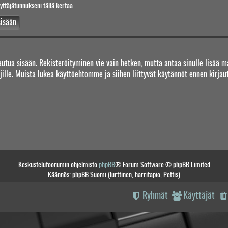
yttäjätunnukseni tällä kertaa
jautua sisään. Rekisteröityminen vie vain hetken, mutta antaa sinulle lisää m
täjille. Muista lukea käyttöehtomme ja siihen liittyvät käytännöt ennen kirj
Keskustelufoorumin ohjelmisto
phpBB
® Forum Software © phpBB Limited
Käännös: phpBB Suomi (lurttinen, harritapio, Pettis)
Ryhmät
Käyttäjät