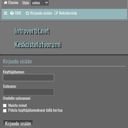
Etusivu
Style:
UKK
Kirjaudu sisään
Rekisteröidy
Introvertit.net
Keskustelufoorumi
Kirjaudu sisään
Käyttäjätunnus:
Salasana:
Unohdin salasanani
Muista minut
Piilota käyttäjätunnukseni tällä kertaa