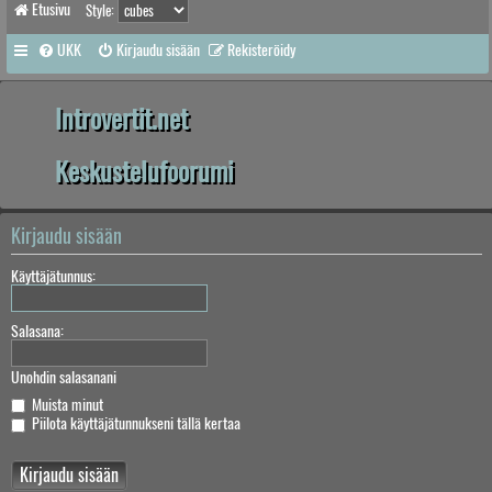
Etusivu
Style:
UKK
Kirjaudu sisään
Rekisteröidy
Introvertit.net
Keskustelufoorumi
Kirjaudu sisään
Käyttäjätunnus:
Salasana:
Unohdin salasanani
Muista minut
Piilota käyttäjätunnukseni tällä kertaa