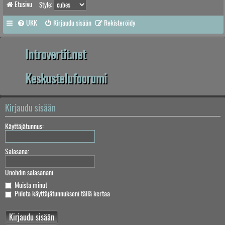
Etusivu
Style:
UKK
Kirjaudu sisään
Rekisteröidy
Introvertit.net
Keskustelufoorumi
Kirjaudu sisään
Käyttäjätunnus:
Salasana:
Unohdin salasanani
Muista minut
Piilota käyttäjätunnukseni tällä kertaa