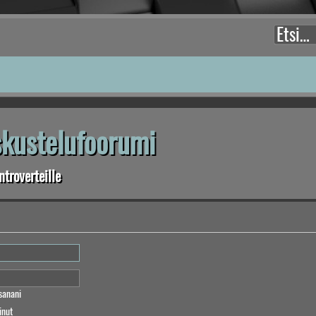
eskustelufoorumi
troverteille
sanani
inut