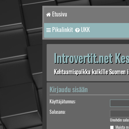
Etusivu
Pikalinkit
UKK
Introvertit.net K
Kohtaamispaikka kaikille Suomen in
Kirjaudu sisään
Käyttäjätunnus:
Salasana:
Unohdin sala
Muista m