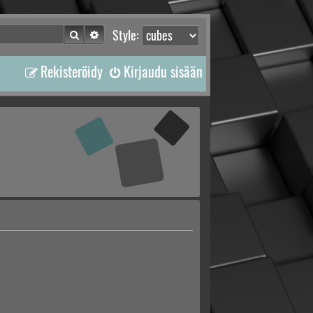
Etsi
Tarkennettu haku
Style:
Rekisteröidy
Kirjaudu sisään