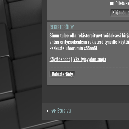
Piilota kä
REKISTERÖIDY
Sinun tulee olla rekisteröitynyt voidaksesi kir
antaa erityisoikeuksia rekisteröityneille käyt
keskustelufoorumin säännöt.
Käyttöehdot
|
Yksityisyyden suoja
Rekisteröidy
Etusivu