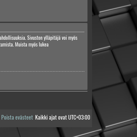
ahdollisuuksia. Sivuston ylläpitäjä voi myös
autumista. Muista myös lukea
Poista evästeet
Kaikki ajat ovat
UTC+03:00