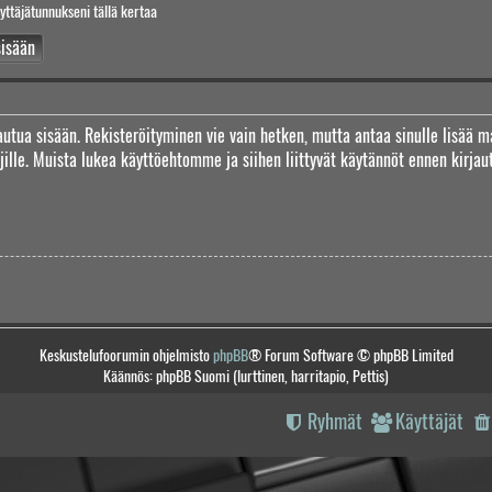
yttäjätunnukseni tällä kertaa
jautua sisään. Rekisteröityminen vie vain hetken, mutta antaa sinulle lisää m
täjille. Muista lukea käyttöehtomme ja siihen liittyvät käytännöt ennen kirj
Keskustelufoorumin ohjelmisto
phpBB
® Forum Software © phpBB Limited
Käännös: phpBB Suomi (lurttinen, harritapio, Pettis)
Ryhmät
Käyttäjät