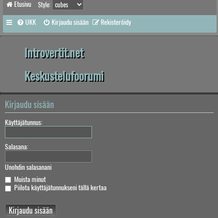
Etusivu
Style:
UKK
Kirjaudu sisään
Rekisteröidy
Introvertit.net
Keskustelufoorumi
Kirjaudu sisään
Käyttäjätunnus:
Salasana:
Unohdin salasanani
Muista minut
Piilota käyttäjätunnukseni tällä kertaa