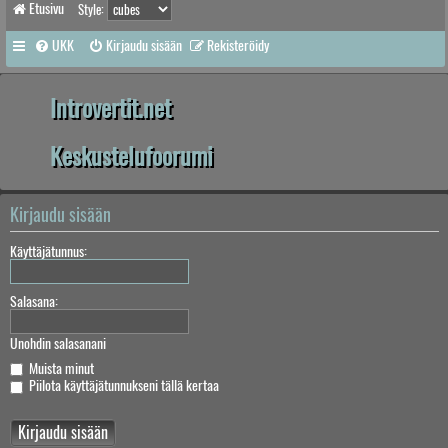
Etusivu
Style:
UKK
Kirjaudu sisään
Rekisteröidy
Introvertit.net
Keskustelufoorumi
Kirjaudu sisään
Käyttäjätunnus:
Salasana:
Unohdin salasanani
Muista minut
Piilota käyttäjätunnukseni tällä kertaa