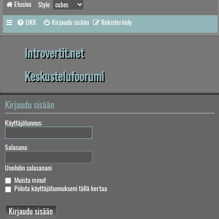
Etusivu
Style:
UKK
Kirjaudu sisään
Rekisteröidy
Introvertit.net
Keskustelufoorumi
Kirjaudu sisään
Käyttäjätunnus:
Salasana:
Unohdin salasanani
Muista minut
Piilota käyttäjätunnukseni tällä kertaa