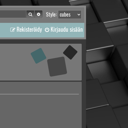
Etsi
Tarkennettu haku
Style:
Rekisteröidy
Kirjaudu sisään