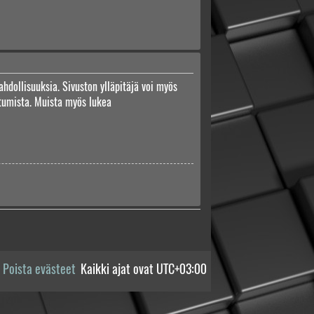
ahdollisuuksia. Sivuston ylläpitäjä voi myös
autumista. Muista myös lukea
Poista evästeet
Kaikki ajat ovat
UTC+03:00