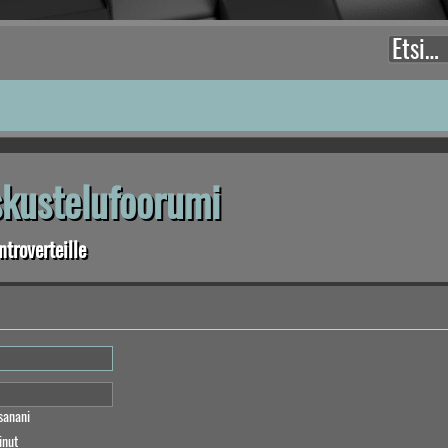
eskustelufoorumi
troverteille
sanani
inut