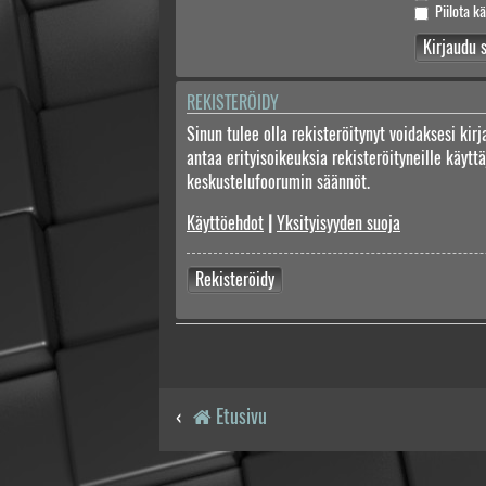
Piilota kä
REKISTERÖIDY
Sinun tulee olla rekisteröitynyt voidaksesi kir
antaa erityisoikeuksia rekisteröityneille käyt
keskustelufoorumin säännöt.
Käyttöehdot
|
Yksityisyyden suoja
Rekisteröidy
Etusivu