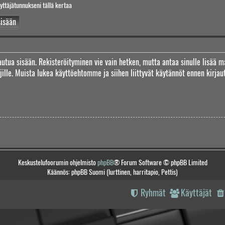
yttäjätunnukseni tällä kertaa
jautua sisään. Rekisteröityminen vie vain hetken, mutta antaa sinulle lisää m
täjille. Muista lukea käyttöehtomme ja siihen liittyvät käytännöt ennen kirj
Keskustelufoorumin ohjelmisto
phpBB
® Forum Software © phpBB Limited
Käännös: phpBB Suomi (lurttinen, harritapio, Pettis)
Ryhmät
Käyttäjät