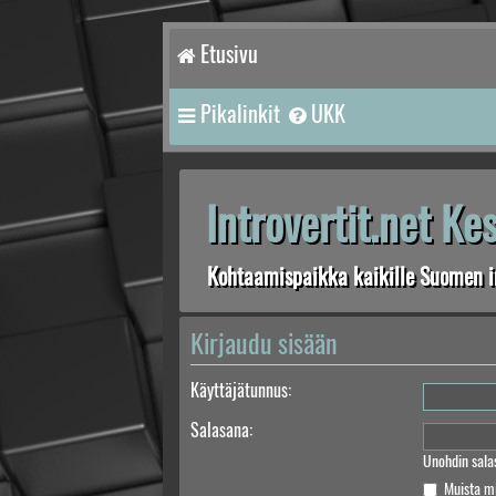
Etusivu
Pikalinkit
UKK
Introvertit.net K
Kohtaamispaikka kaikille Suomen in
Kirjaudu sisään
Käyttäjätunnus:
Salasana:
Unohdin sala
Muista m