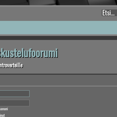
eskustelufoorumi
troverteille
sanani
inut