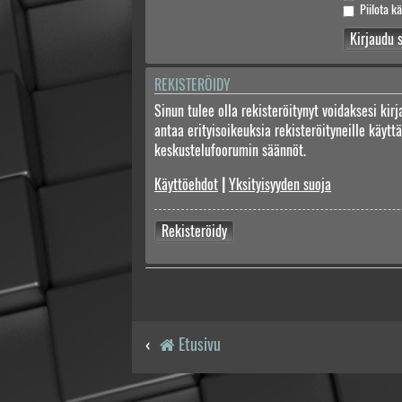
Piilota kä
REKISTERÖIDY
Sinun tulee olla rekisteröitynyt voidaksesi kir
antaa erityisoikeuksia rekisteröityneille käyt
keskustelufoorumin säännöt.
Käyttöehdot
|
Yksityisyyden suoja
Rekisteröidy
Etusivu