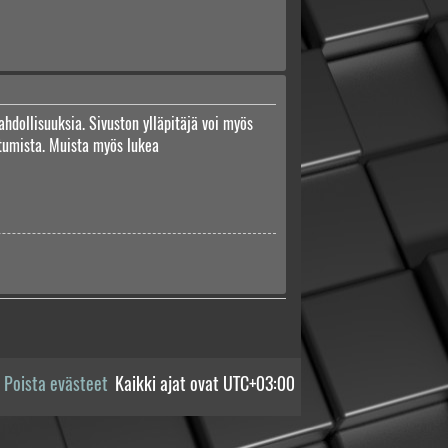
ahdollisuuksia. Sivuston ylläpitäjä voi myös
autumista. Muista myös lukea
Poista evästeet
Kaikki ajat ovat
UTC+03:00