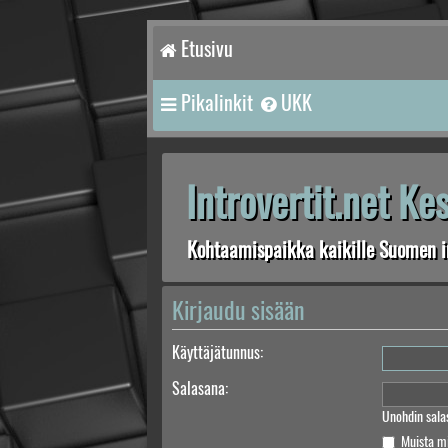
Etusivu
Pikalinkit
UKK
Introvertit.net K
Kohtaamispaikka kaikille Suomen in
Kirjaudu sisään
Käyttäjätunnus:
Salasana:
Unohdin sala
Muista m