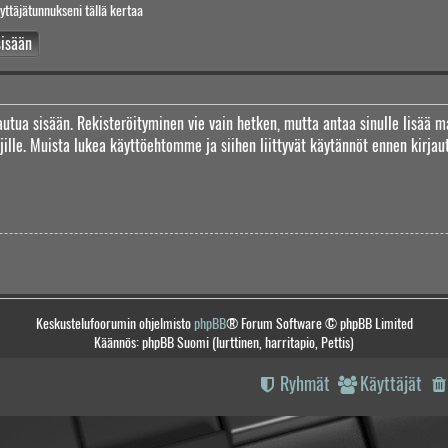
yttäjätunnukseni tällä kertaa
jautua sisään. Rekisteröityminen vie vain hetken, mutta antaa sinulle lisää m
täjille. Muista lukea käyttöehtomme ja siihen liittyvät käytännöt ennen kirj
Keskustelufoorumin ohjelmisto
phpBB
® Forum Software © phpBB Limited
Käännös: phpBB Suomi (lurttinen, harritapio, Pettis)
Ryhmät
Käyttäjät