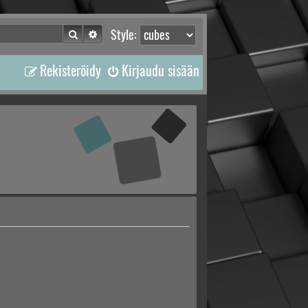
Etsi
Tarkennettu haku
Style:
Rekisteröidy
Kirjaudu sisään