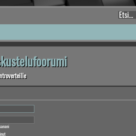
eskustelufoorumi
troverteille
sanani
inut