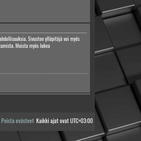
ahdollisuuksia. Sivuston ylläpitäjä voi myös
autumista. Muista myös lukea
Poista evästeet
Kaikki ajat ovat
UTC+03:00