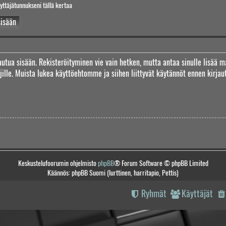
yttäjätunnukseni tällä kertaa
jautua sisään. Rekisteröityminen vie vain hetken, mutta antaa sinulle lisää m
täjille. Muista lukea käyttöehtomme ja siihen liittyvät käytännöt ennen kirj
Keskustelufoorumin ohjelmisto
phpBB
® Forum Software © phpBB Limited
Käännös: phpBB Suomi (lurttinen, harritapio, Pettis)
Ryhmät
Käyttäjät