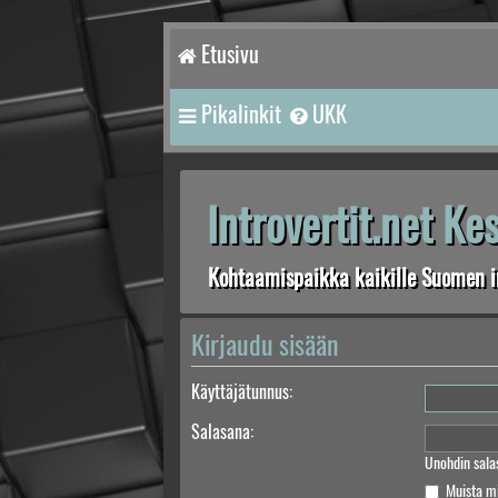
Etusivu
Pikalinkit
UKK
Introvertit.net K
Kohtaamispaikka kaikille Suomen in
Kirjaudu sisään
Käyttäjätunnus:
Salasana:
Unohdin sala
Muista m