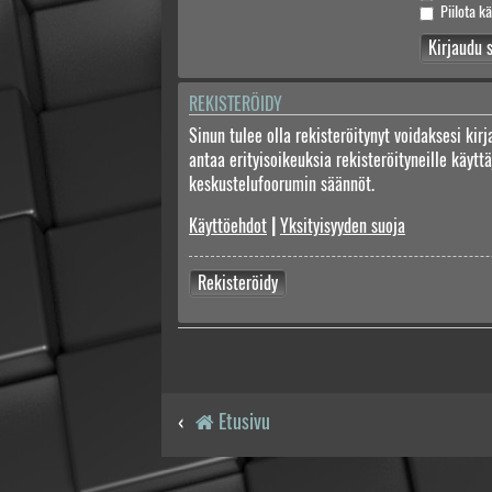
Piilota kä
REKISTERÖIDY
Sinun tulee olla rekisteröitynyt voidaksesi kir
antaa erityisoikeuksia rekisteröityneille käyt
keskustelufoorumin säännöt.
Käyttöehdot
|
Yksityisyyden suoja
Rekisteröidy
Etusivu