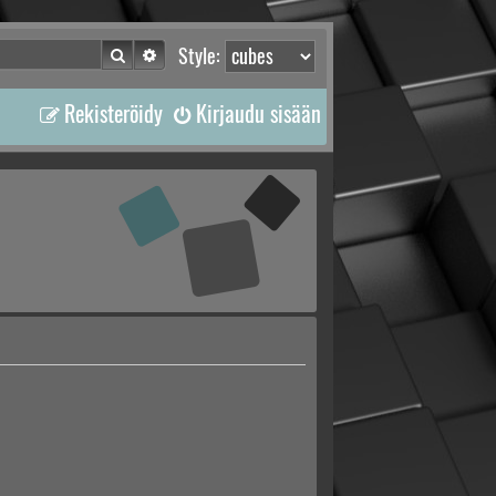
Etsi
Tarkennettu haku
Style:
Rekisteröidy
Kirjaudu sisään