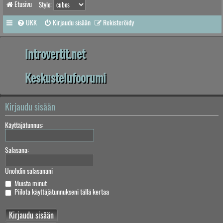
Etusivu
Style:
UKK
Kirjaudu sisään
Rekisteröidy
Introvertit.net
Keskustelufoorumi
Kirjaudu sisään
Käyttäjätunnus:
Salasana:
Unohdin salasanani
Muista minut
Piilota käyttäjätunnukseni tällä kertaa