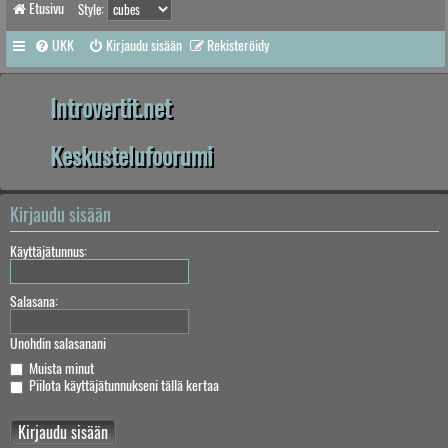
Etusivu
Style:
UKK
Kirjaudu sisään
Rekisteröidy
Introvertit.net
Keskustelufoorumi
Kirjaudu sisään
Käyttäjätunnus:
Salasana:
Unohdin salasanani
Muista minut
Piilota käyttäjätunnukseni tällä kertaa