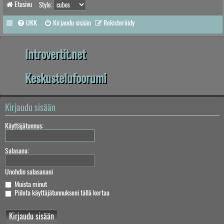
Etusivu
Style:
UKK
Kirjaudu sisään
Rekisteröidy
Introvertit.net
Keskustelufoorumi
Kirjaudu sisään
Käyttäjätunnus:
Salasana:
Unohdin salasanani
Muista minut
Piilota käyttäjätunnukseni tällä kertaa