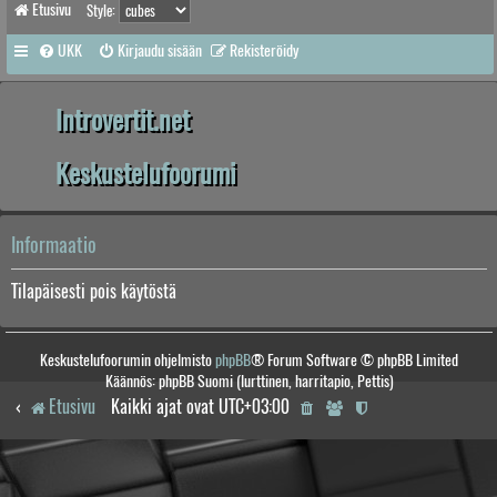
Etusivu
Style:
UKK
Kirjaudu sisään
Rekisteröidy
Introvertit.net
Keskustelufoorumi
Informaatio
Tilapäisesti pois käytöstä
Keskustelufoorumin ohjelmisto
phpBB
® Forum Software © phpBB Limited
Käännös: phpBB Suomi (lurttinen, harritapio, Pettis)
Etusivu
Kaikki ajat ovat
UTC+03:00