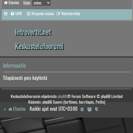
Etusivu
Style:
UKK
Kirjaudu sisään
Rekisteröidy
Introvertit.net
Keskustelufoorumi
Informaatio
Tilapäisesti pois käytöstä
Keskustelufoorumin ohjelmisto
phpBB
® Forum Software © phpBB Limited
Käännös: phpBB Suomi (lurttinen, harritapio, Pettis)
Etusivu
Kaikki ajat ovat
UTC+03:00