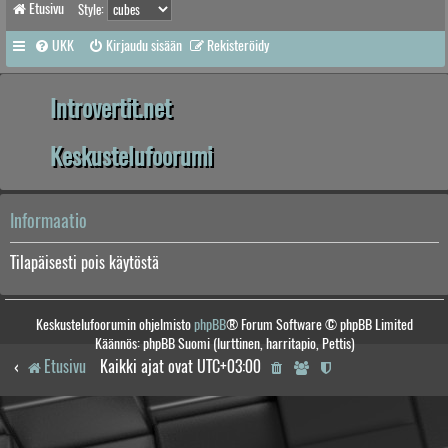
Etusivu
Style:
UKK
Kirjaudu sisään
Rekisteröidy
Introvertit.net
Keskustelufoorumi
Informaatio
Tilapäisesti pois käytöstä
Keskustelufoorumin ohjelmisto
phpBB
® Forum Software © phpBB Limited
Käännös: phpBB Suomi (lurttinen, harritapio, Pettis)
Etusivu
Kaikki ajat ovat
UTC+03:00