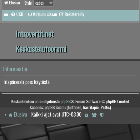
Etusivu
Style:
UKK
Kirjaudu sisään
Rekisteröidy
Introvertit.net
Keskustelufoorumi
Informaatio
Tilapäisesti pois käytöstä
Keskustelufoorumin ohjelmisto
phpBB
® Forum Software © phpBB Limited
Käännös: phpBB Suomi (lurttinen, harritapio, Pettis)
Etusivu
Kaikki ajat ovat
UTC+03:00