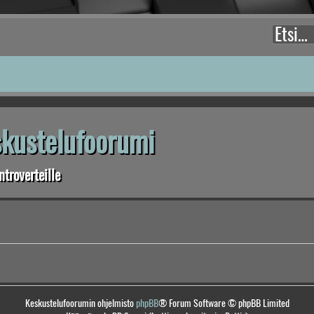
eskustelufoorumi
troverteille
Keskustelufoorumin ohjelmisto
phpBB
® Forum Software © phpBB Limited