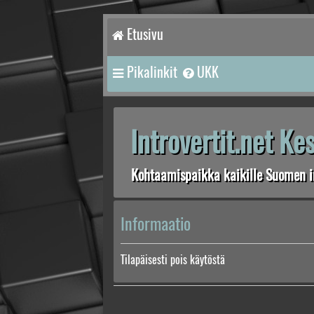
Etusivu
Pikalinkit
UKK
Introvertit.net K
Kohtaamispaikka kaikille Suomen in
Informaatio
Tilapäisesti pois käytöstä