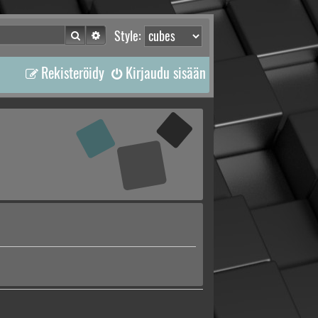
Etsi
Tarkennettu haku
Style:
Rekisteröidy
Kirjaudu sisään