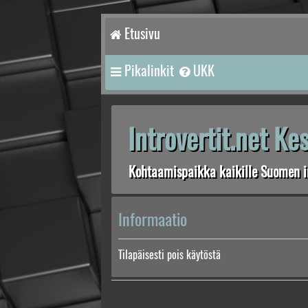
Etusivu
Pikalinkit
UKK
Introvertit.net K
Kohtaamispaikka kaikille Suomen in
Informaatio
Tilapäisesti pois käytöstä