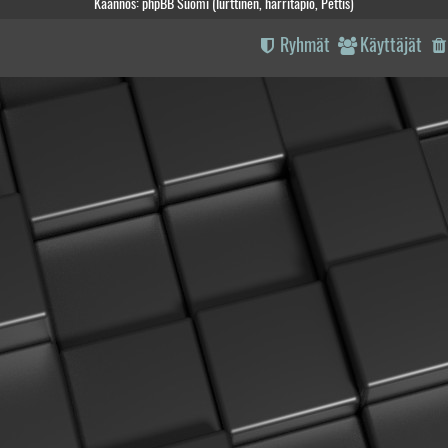
Käännös: phpBB Suomi (lurttinen, harritapio, Pettis)
Ryhmät
Käyttäjät