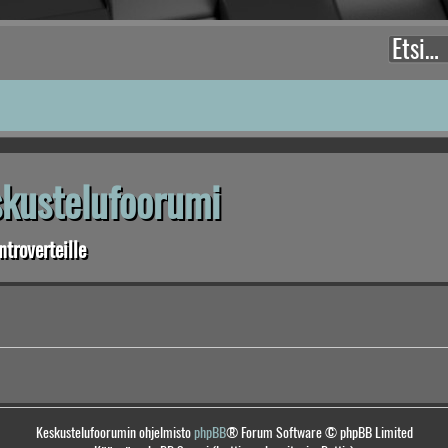
eskustelufoorumi
troverteille
Keskustelufoorumin ohjelmisto
phpBB
® Forum Software © phpBB Limited