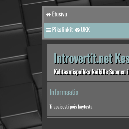
Etusivu
Pikalinkit
UKK
Introvertit.net K
Kohtaamispaikka kaikille Suomen in
Informaatio
Tilapäisesti pois käytöstä