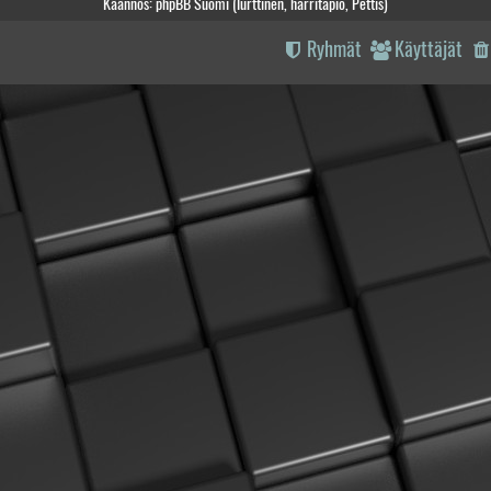
Käännös: phpBB Suomi (lurttinen, harritapio, Pettis)
Ryhmät
Käyttäjät