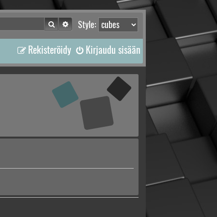
Etsi
Tarkennettu haku
Style:
Rekisteröidy
Kirjaudu sisään