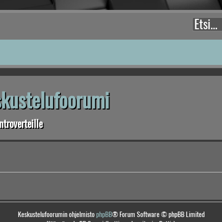
eskustelufoorumi
troverteille
Keskustelufoorumin ohjelmisto
phpBB
® Forum Software © phpBB Limited