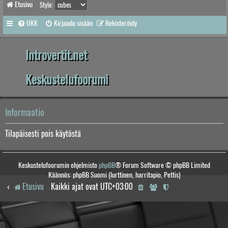
Etusivu
Style:
UKK
Kirjaudu sisään
Rekisteröidy
Introvertit.net
Keskustelufoorumi
Informaatio
Tilapäisesti pois käytöstä
Keskustelufoorumin ohjelmisto
phpBB
® Forum Software © phpBB Limited
Käännös: phpBB Suomi (lurttinen, harritapio, Pettis)
Etusivu
Kaikki ajat ovat
UTC+03:00