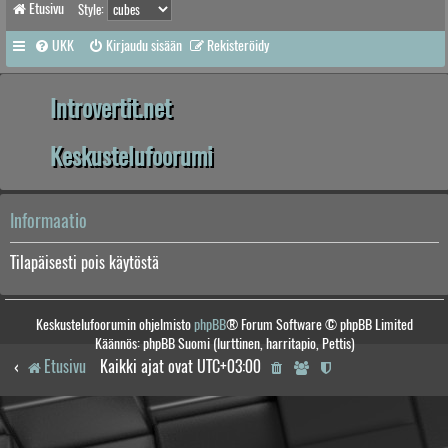
Etusivu
Style:
UKK
Kirjaudu sisään
Rekisteröidy
Introvertit.net
Keskustelufoorumi
Informaatio
Tilapäisesti pois käytöstä
Keskustelufoorumin ohjelmisto
phpBB
® Forum Software © phpBB Limited
Käännös: phpBB Suomi (lurttinen, harritapio, Pettis)
Etusivu
Kaikki ajat ovat
UTC+03:00