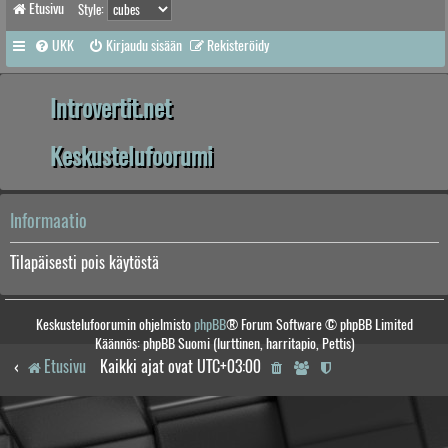
Etusivu
Style:
UKK
Kirjaudu sisään
Rekisteröidy
Introvertit.net
Keskustelufoorumi
Informaatio
Tilapäisesti pois käytöstä
Keskustelufoorumin ohjelmisto
phpBB
® Forum Software © phpBB Limited
Käännös: phpBB Suomi (lurttinen, harritapio, Pettis)
Etusivu
Kaikki ajat ovat
UTC+03:00