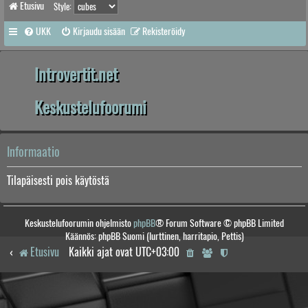
Etusivu
Style:
UKK
Kirjaudu sisään
Rekisteröidy
Introvertit.net
Keskustelufoorumi
Informaatio
Tilapäisesti pois käytöstä
Keskustelufoorumin ohjelmisto
phpBB
® Forum Software © phpBB Limited
Käännös: phpBB Suomi (lurttinen, harritapio, Pettis)
Etusivu
Kaikki ajat ovat
UTC+03:00