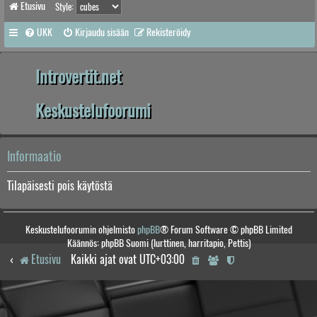
Etusivu
Style:
UKK
Kirjaudu sisään
Rekisteröidy
Introvertit.net
Keskustelufoorumi
Informaatio
Tilapäisesti pois käytöstä
Keskustelufoorumin ohjelmisto
phpBB
® Forum Software © phpBB Limited
Käännös: phpBB Suomi (lurttinen, harritapio, Pettis)
Etusivu
Kaikki ajat ovat
UTC+03:00