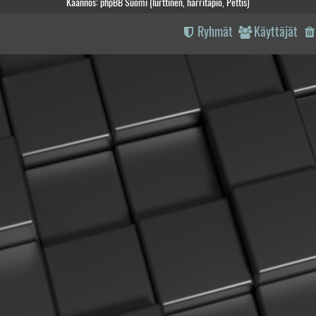
Käännös: phpBB Suomi (lurttinen, harritapio, Pettis)
Ryhmät
Käyttäjät