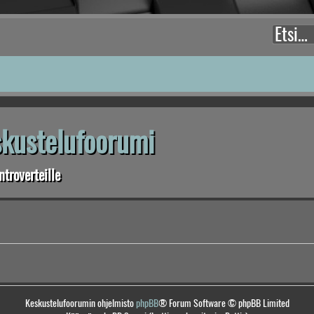
eskustelufoorumi
troverteille
Keskustelufoorumin ohjelmisto
phpBB
® Forum Software © phpBB Limited