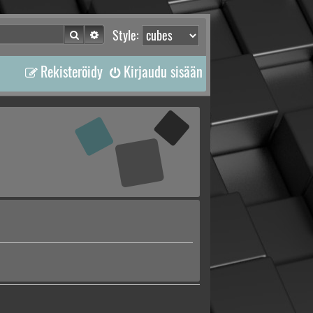
Etsi
Tarkennettu haku
Style:
Rekisteröidy
Kirjaudu sisään