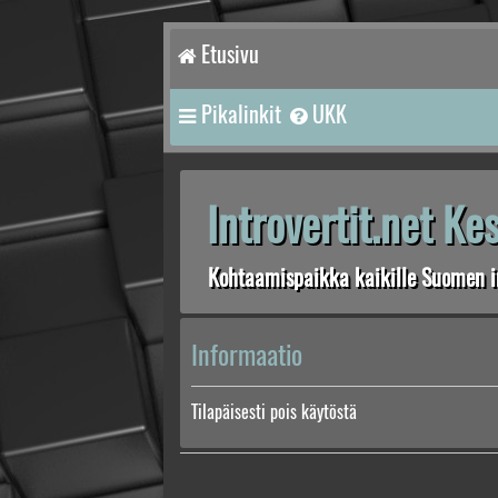
Etusivu
Pikalinkit
UKK
Introvertit.net K
Kohtaamispaikka kaikille Suomen in
Informaatio
Tilapäisesti pois käytöstä