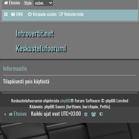
Etusivu
Style:
UKK
Kirjaudu sisään
Rekisteröidy
Introvertit.net
Keskustelufoorumi
Informaatio
Tilapäisesti pois käytöstä
Keskustelufoorumin ohjelmisto
phpBB
® Forum Software © phpBB Limited
Käännös: phpBB Suomi (lurttinen, harritapio, Pettis)
Etusivu
Kaikki ajat ovat
UTC+03:00