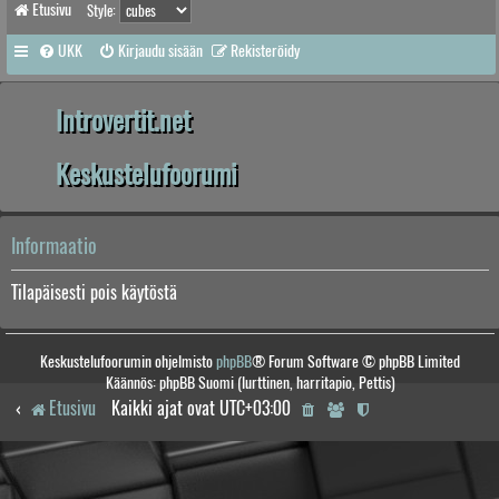
Etusivu
Style:
UKK
Kirjaudu sisään
Rekisteröidy
Introvertit.net
Keskustelufoorumi
Informaatio
Tilapäisesti pois käytöstä
Keskustelufoorumin ohjelmisto
phpBB
® Forum Software © phpBB Limited
Käännös: phpBB Suomi (lurttinen, harritapio, Pettis)
Etusivu
Kaikki ajat ovat
UTC+03:00