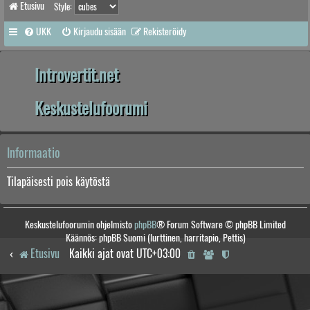
Etusivu
Style:
UKK
Kirjaudu sisään
Rekisteröidy
Introvertit.net
Keskustelufoorumi
Informaatio
Tilapäisesti pois käytöstä
Keskustelufoorumin ohjelmisto
phpBB
® Forum Software © phpBB Limited
Käännös: phpBB Suomi (lurttinen, harritapio, Pettis)
Etusivu
Kaikki ajat ovat
UTC+03:00