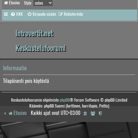
Etusivu
Style:
UKK
Kirjaudu sisään
Rekisteröidy
Introvertit.net
Keskustelufoorumi
Informaatio
Tilapäisesti pois käytöstä
Keskustelufoorumin ohjelmisto
phpBB
® Forum Software © phpBB Limited
Käännös: phpBB Suomi (lurttinen, harritapio, Pettis)
Etusivu
Kaikki ajat ovat
UTC+03:00