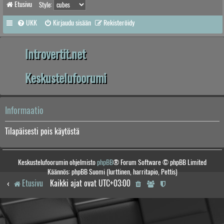
Etusivu
Style:
UKK
Kirjaudu sisään
Rekisteröidy
Introvertit.net
Keskustelufoorumi
Informaatio
Tilapäisesti pois käytöstä
Keskustelufoorumin ohjelmisto
phpBB
® Forum Software © phpBB Limited
Käännös: phpBB Suomi (lurttinen, harritapio, Pettis)
Etusivu
Kaikki ajat ovat
UTC+03:00