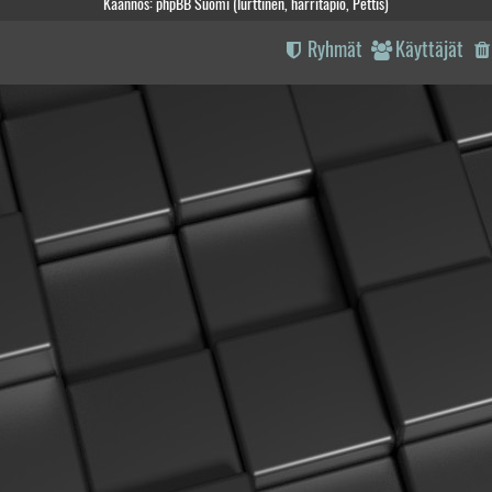
Käännös: phpBB Suomi (lurttinen, harritapio, Pettis)
Ryhmät
Käyttäjät