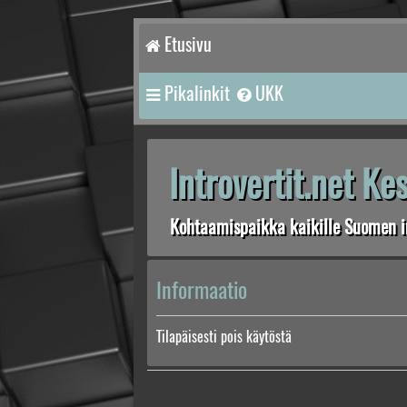
Etusivu
Pikalinkit
UKK
Introvertit.net K
Kohtaamispaikka kaikille Suomen in
Informaatio
Tilapäisesti pois käytöstä