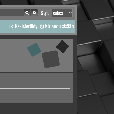
Etsi
Tarkennettu haku
Style:
Rekisteröidy
Kirjaudu sisään