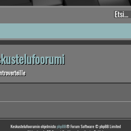
eskustelufoorumi
troverteille
Keskustelufoorumin ohjelmisto
phpBB
® Forum Software © phpBB Limited