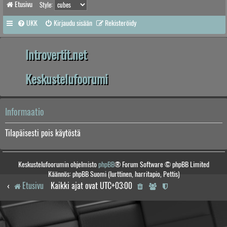
Etusivu
Style:
UKK
Kirjaudu sisään
Rekisteröidy
Introvertit.net
Keskustelufoorumi
Informaatio
Tilapäisesti pois käytöstä
Keskustelufoorumin ohjelmisto
phpBB
® Forum Software © phpBB Limited
Käännös: phpBB Suomi (lurttinen, harritapio, Pettis)
Etusivu
Kaikki ajat ovat
UTC+03:00