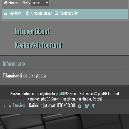
Etusivu
Style:
UKK
Kirjaudu sisään
Rekisteröidy
Introvertit.net
Keskustelufoorumi
Informaatio
Tilapäisesti pois käytöstä
Keskustelufoorumin ohjelmisto
phpBB
® Forum Software © phpBB Limited
Käännös: phpBB Suomi (lurttinen, harritapio, Pettis)
Etusivu
Kaikki ajat ovat
UTC+03:00