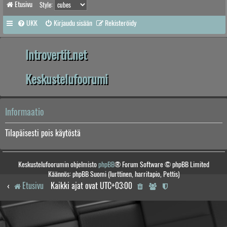
Etusivu
Style:
UKK
Kirjaudu sisään
Rekisteröidy
Introvertit.net
Keskustelufoorumi
Informaatio
Tilapäisesti pois käytöstä
Keskustelufoorumin ohjelmisto
phpBB
® Forum Software © phpBB Limited
Käännös: phpBB Suomi (lurttinen, harritapio, Pettis)
Etusivu
Kaikki ajat ovat
UTC+03:00