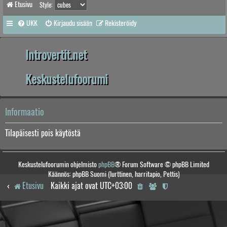
Etusivu
Style:
UKK
Kirjaudu sisään
Rekisteröidy
Introvertit.net
Keskustelufoorumi
Informaatio
Tilapäisesti pois käytöstä
Keskustelufoorumin ohjelmisto
phpBB
® Forum Software © phpBB Limited
Käännös: phpBB Suomi (lurttinen, harritapio, Pettis)
Etusivu
Kaikki ajat ovat
UTC+03:00