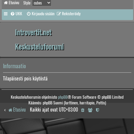
Etusivu
Style:
UKK
Kirjaudu sisään
Rekisteröidy
Introvertit.net
Keskustelufoorumi
Informaatio
Tilapäisesti pois käytöstä
Keskustelufoorumin ohjelmisto
phpBB
® Forum Software © phpBB Limited
Käännös: phpBB Suomi (lurttinen, harritapio, Pettis)
Etusivu
Kaikki ajat ovat
UTC+03:00